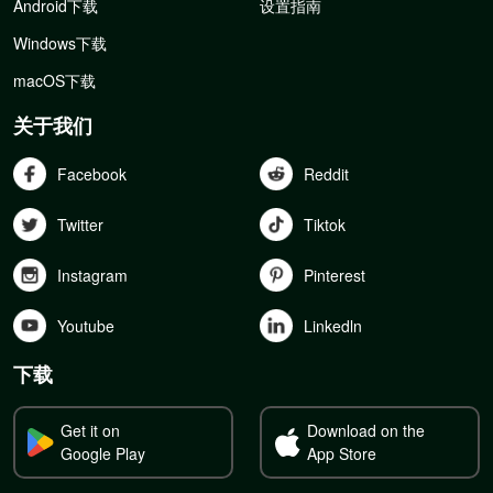
Android下载
设置指南
Windows下载
macOS下载
关于我们
Facebook
Reddit
Twitter
Tiktok
Instagram
Pinterest
Youtube
Linkedln
下载
Get it on
Download on the
Google Play
App Store