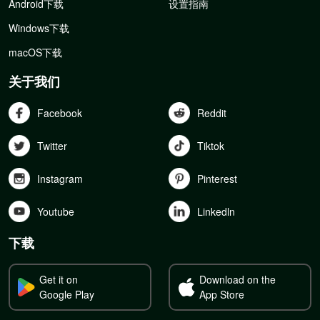
Android下载
设置指南
Windows下载
macOS下载
关于我们
Facebook
Reddit
Twitter
Tiktok
Instagram
Pinterest
Youtube
Linkedln
下载
Get it on
Download on the
Google Play
App Store