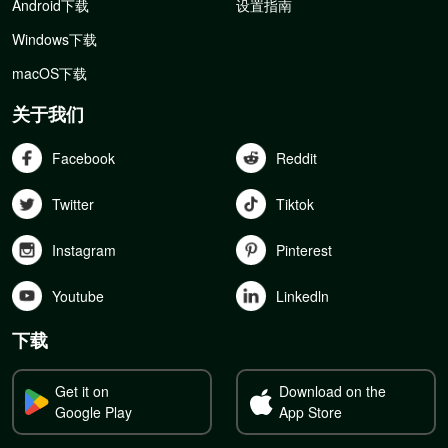
Android下载
设置指南
Windows下载
macOS下载
关于我们
Facebook
Reddit
Twitter
Tiktok
Instagram
Pinterest
Youtube
Linkedln
下载
Get it on
Download on the
Google Play
App Store