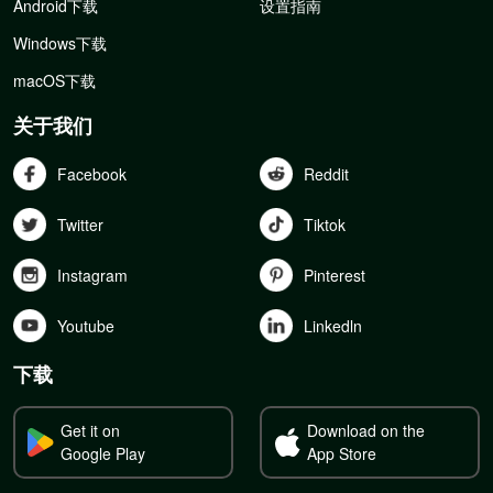
Android下载
设置指南
Windows下载
macOS下载
关于我们
Facebook
Reddit
Twitter
Tiktok
Instagram
Pinterest
Youtube
Linkedln
下载
Get it on
Download on the
Google Play
App Store