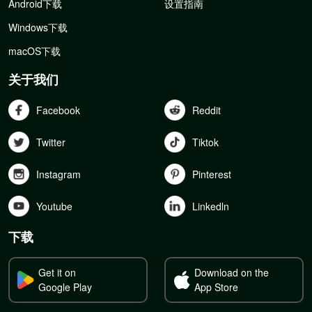
Android下载
设置指南
Windows下载
macOS下载
关于我们
Facebook
Reddit
Twitter
Tiktok
Instagram
Pinterest
Youtube
Linkedln
下载
Get it on
Download on the
Google Play
App Store