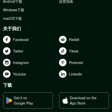
Android下载
设置指南
Windows下载
macOS下载
关于我们
Facebook
Reddit
Twitter
Tiktok
Instagram
Pinterest
Youtube
Linkedln
下载
Get it on
Download on the
Google Play
App Store