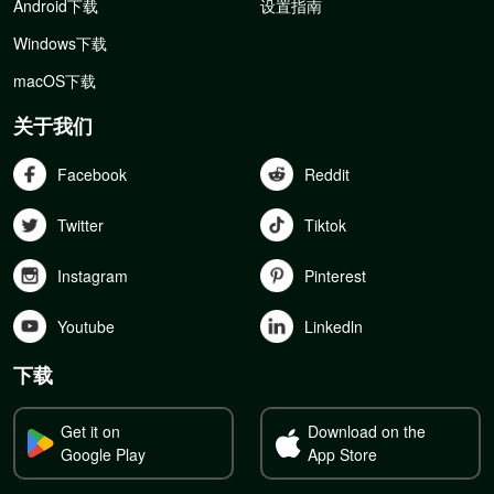
Android下载
设置指南
Windows下载
macOS下载
关于我们
Facebook
Reddit
Twitter
Tiktok
Instagram
Pinterest
Youtube
Linkedln
下载
Get it on
Download on the
Google Play
App Store