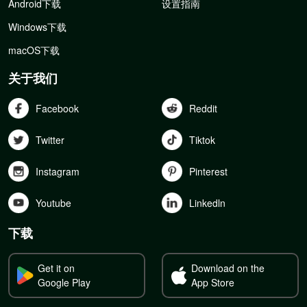
Android下载
设置指南
Windows下载
macOS下载
关于我们
Facebook
Reddit
Twitter
Tiktok
Instagram
Pinterest
Youtube
Linkedln
下载
Get it on
Download on the
Google Play
App Store