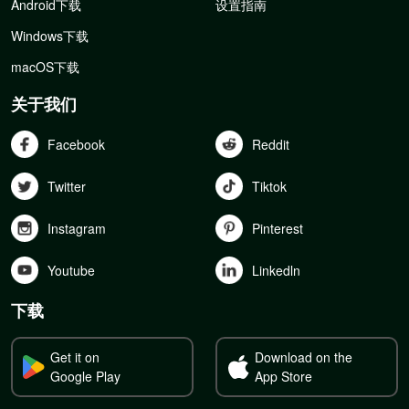
Android下载
设置指南
Windows下载
macOS下载
关于我们
Facebook
Reddit
Twitter
Tiktok
Instagram
Pinterest
Youtube
Linkedln
下载
Get it on
Download on the
Google Play
App Store