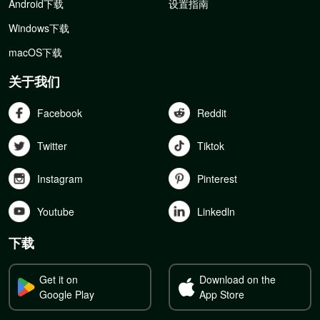
Android下载
设置指南
Windows下载
macOS下载
关于我们
Facebook
Reddit
Twitter
Tiktok
Instagram
Pinterest
Youtube
Linkedln
下载
Get it on
Download on the
Google Play
App Store