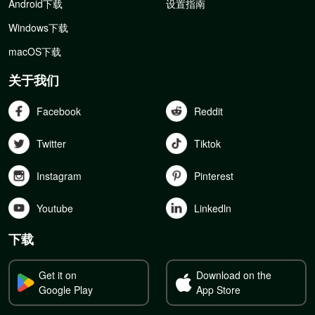
Android下载
设置指南
Windows下载
macOS下载
关于我们
Facebook
Reddit
Twitter
Tiktok
Instagram
Pinterest
Youtube
Linkedln
下载
Get it on
Download on the
Google Play
App Store