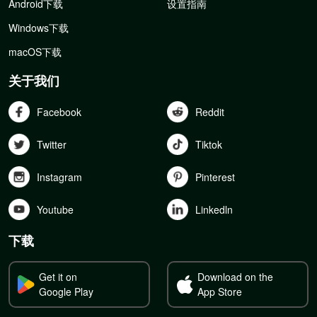
Android下载
设置指南
Windows下载
macOS下载
关于我们
Facebook
Reddit
Twitter
Tiktok
Instagram
Pinterest
Youtube
Linkedln
下载
Get it on
Download on the
Google Play
App Store