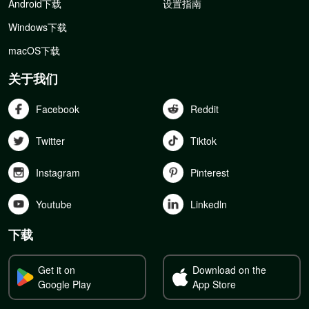
Android下载
设置指南
Windows下载
macOS下载
关于我们
Facebook
Reddit
Twitter
Tiktok
Instagram
Pinterest
Youtube
Linkedln
下载
Get it on
Download on the
Google Play
App Store